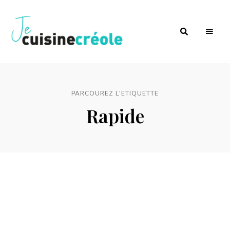
by
Je
Leslie
Belliot
cuisine
PARCOUREZ L'ETIQUETTE
créole
Rapide