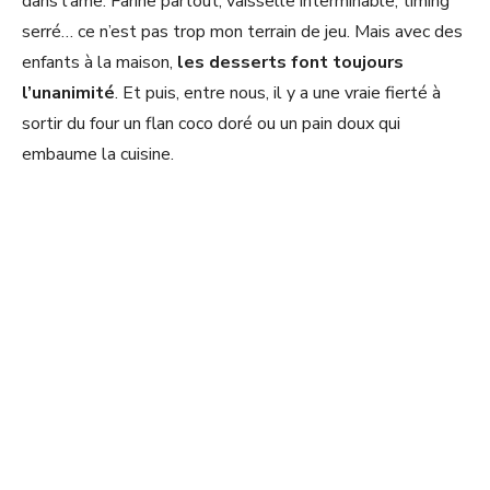
dans l’âme. Farine partout, vaisselle interminable, timing
d
serré… ce n’est pas trop mon terrain de jeu. Mais avec des
enfants à la maison,
les desserts font toujours
e
l’unanimité
. Et puis, entre nous, il y a une vraie fierté à
sortir du four un flan coco doré ou un pain doux qui
o
embaume la cuisine.