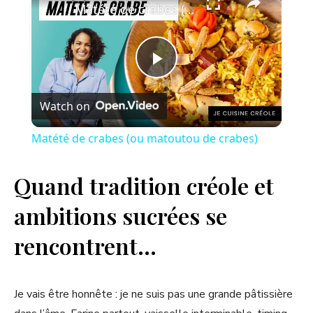
Matété de crabes (ou matoutou de crabes)
P
Watch on
l
Matété de crabes (ou matoutou de crabes)
a
Quand tradition créole et
y
ambitions sucrées se
rencontrent…
V
i
Je vais être honnête : je ne suis pas une grande pâtissière