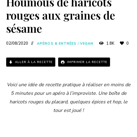
Houmous de haricots
y
rouges aux graines de
sésame
V
02/08/2020
1.8K
0
APÉROS & ENTRÉES
/
VEGAN
i
d
ALLER À LA RECETTE
IMPRIMER LA RECETTE
e
Voici une idée de recette pratique à réaliser en moins de
5 minutes pour un apéro à l’improviste. Une boîte de
o
haricots rouges du placard, quelques épices et hop, le
tour est joué !