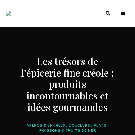
by
Je
Leslie
Belliot
cuisine
créole
Les trésors de
l’épicerie fine créole :
produits
incontournables et
idées gourmandes
APÉROS & ENTRÉES
/
DOUCEURS
/
PLATS
/
POISSONS & FRUITS DE MER