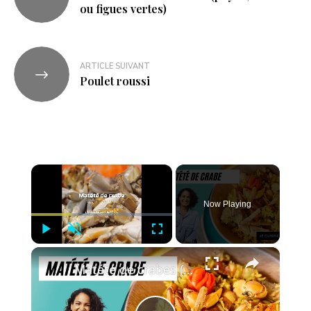
ou figues vertes)
ARTICLE SUIVANT
Poulet roussi
×
Now Playing
Play
Unmute
Fullscreen
×
Matété de crabes (ou matoutou de crabes)