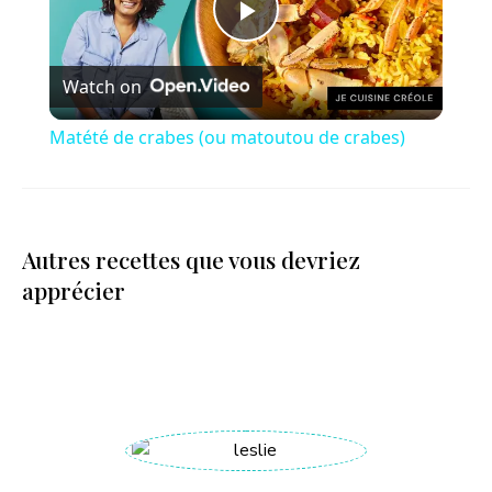
P
Watch on
l
Matété de crabes (ou matoutou de crabes)
a
y
Autres recettes que vous devriez
apprécier
V
i
d