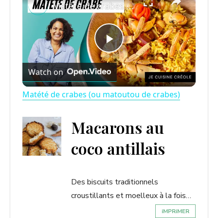
Matété de crabes (ou matoutou de crabes)
P
Watch on
l
Matété de crabes (ou matoutou de crabes)
a
Macarons au
y
coco antillais
V
Des biscuits traditionnels
i
croustillants et moelleux à la fois…
iMPRiMER