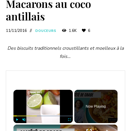
Macarons au coco
antillais
11/11/2016
1.6K
6
DOUCEURS
Des biscuits traditionnels croustillants et moelleux à la
fois…
×
Now Playing
×
Play
Unmute
Fullscreen