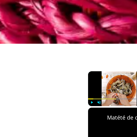
Play
Unmute
Matété de