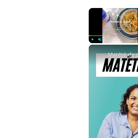
Play
Unmute
Matété de