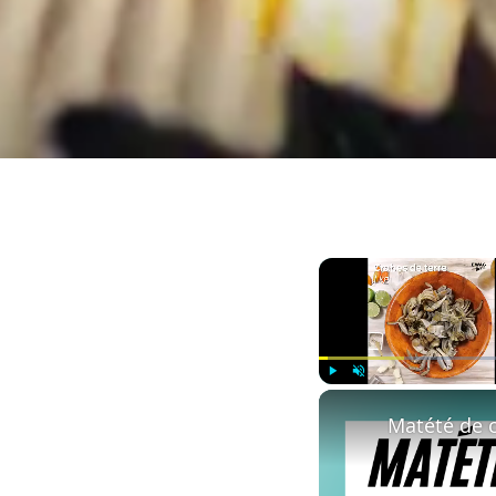
Play
Unmute
Matété de