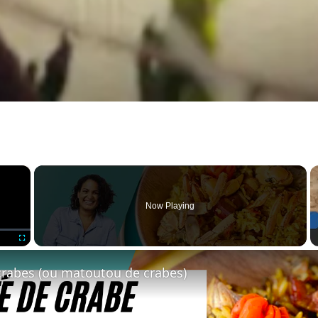
×
Now Playing
Fullscreen
 crabes (ou matoutou de crabes)