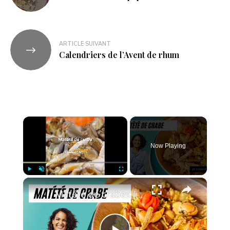
ARTICLE SUIVANT
Calendriers de l’Avent de rhum
×
Now Playing
×
Play
Unmute
Fullscreen
Matété de crabes (ou matoutou de crabes)