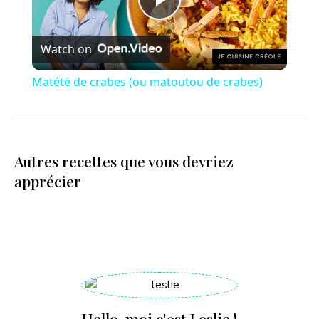
P
Watch on
l
Matété de crabes (ou matoutou de crabes)
a
y
Autres recettes que vous devriez
apprécier
V
i
d
e
Hello, moi c'est Leslie !