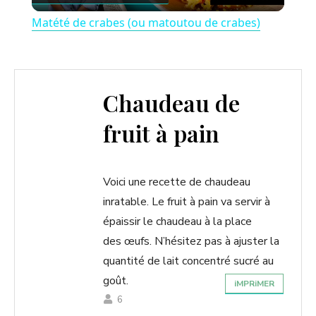
l
Matété de crabes (ou matoutou de crabes)
a
y
Chaudeau de
fruit à pain
V
i
Voici une recette de chaudeau
inratable. Le fruit à pain va servir à
d
épaissir le chaudeau à la place
des œufs. N’hésitez pas à ajuster la
e
quantité de lait concentré sucré au
goût.
iMPRiMER
o
6