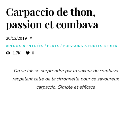
a
Carpaccio de thon,
y
passion et combava
V
20/12/2019
APÉROS & ENTRÉES
/
PLATS
/
POISSONS & FRUITS DE MER
i
1.7K
0
d
On se laisse surprendre par la saveur du combava
rappelant celle de la citronnelle pour ce savoureux
carpaccio. Simple et efficace
e
o