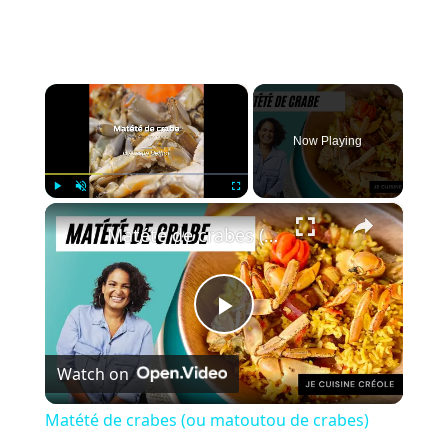
×
Now Playing
×
Play
Unmute
Fullscreen
Matété de crabes (ou matoutou de crabes)
P
Watch on
l
Matété de crabes (ou matoutou de crabes)