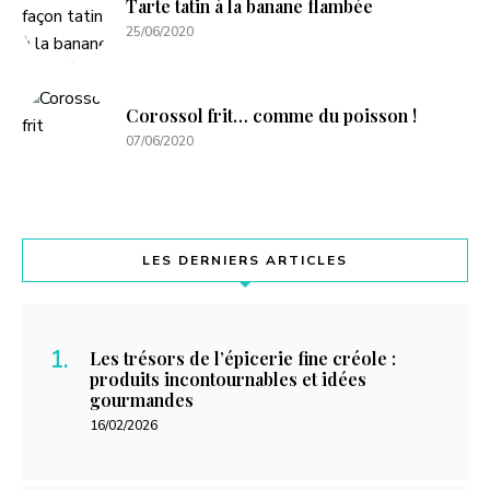
Tarte tatin à la banane flambée
25/06/2020
Corossol frit… comme du poisson !
07/06/2020
LES DERNIERS ARTICLES
Les trésors de l’épicerie fine créole :
produits incontournables et idées
gourmandes
16/02/2026