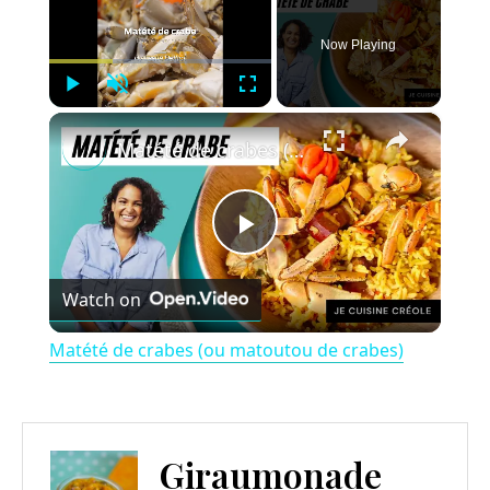
Now Playing
Play
Unmute
Fullscreen
×
Matété de crabes (ou matoutou de crabes)
P
Watch on
l
Matété de crabes (ou matoutou de crabes)
a
y
Giraumonade