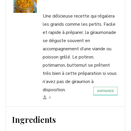
V
Une délicieuse recette qui régalera
i
les grands comme les petits. Facile
et rapide à préparer, la giraumonade
se déguste souvent en
d
accompagnement d’une viande ou
poisson grillé. Le potiron,
e
potimarron, butternut se prêtent
très bien à cette préparation si vous
o
n’avez pas de giraumon à
disposition.
iMPRiMER
4
Ingredients