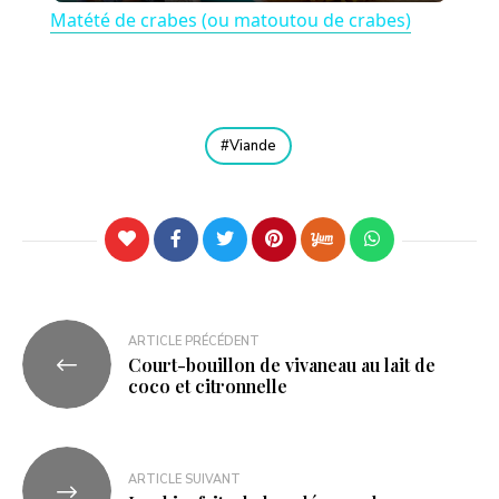
Matété de crabes (ou matoutou de crabes)
a
y
Viande
V
i
d
ARTICLE PRÉCÉDENT
Court-bouillon de vivaneau au lait de
e
coco et citronnelle
o
ARTICLE SUIVANT