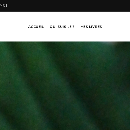
MOI
ACCUEIL
QUI SUIS-JE ?
MES LIVRES