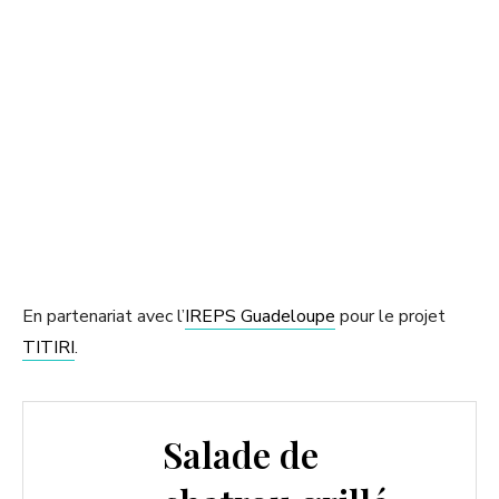
d
e
o
En partenariat avec l’
IREPS Guadeloupe
pour le projet
TITIRI
.
Salade de