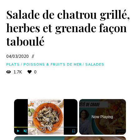
Salade de chatrou grillé,
herbes et grenade façon
taboulé
04/03/2020
PLATS
/
POISSONS & FRUITS DE MER
/
SALADES
1.7K
0
×
Now Playing
×
Play
Unmute
Fullscreen