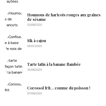
Houmous de haricots rouges aux graines
de sésame
02/08/2020
Sik à cajou
05/07/2020
Tarte tatin à la banane flambée
25/06/2020
Corossol frit… comme du poisson !
07/06/2020