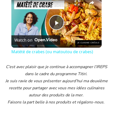
Matété de crabes (ou matoutou de crabes)
P
Watch on
l
Matété de crabes (ou matoutou de crabes)
a
C’est avec plaisir que je continue à accompagner l’IREPS
y
dans le cadre du programme Titiri.
Je suis ravie de vous présenter aujourd’hui ma deuxième
recette pour partager avec vous mes idées culinaires
V
autour des produits de la mer.
Faisons la part belle à nos produits et régalons-nous.
i