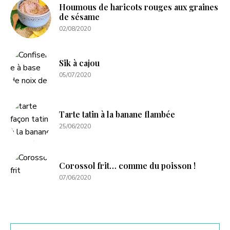
Houmous de haricots rouges aux graines
de sésame
02/08/2020
Sik à cajou
05/07/2020
Tarte tatin à la banane flambée
25/06/2020
Corossol frit… comme du poisson !
07/06/2020