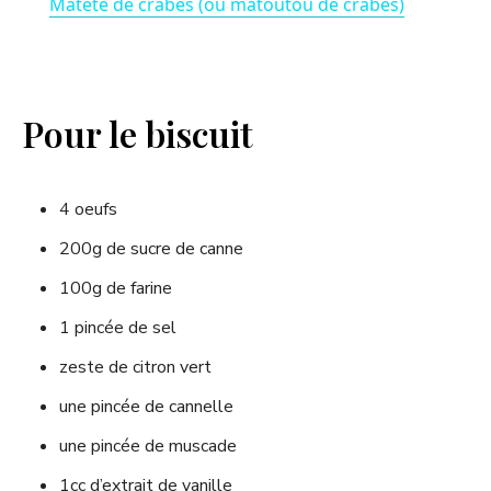
Matété de crabes (ou matoutou de crabes)
a
y
Pour le biscuit
V
4 oeufs
i
200g de sucre de canne
100g de farine
d
1 pincée de sel
e
zeste de citron vert
une pincée de cannelle
o
une pincée de muscade
1cc d’extrait de vanille