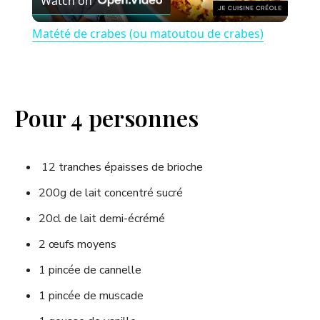
Watch on
l
Matété de crabes (ou matoutou de crabes)
a
y
Pour 4 personnes
V
12 tranches épaisses de brioche
i
200g de lait concentré sucré
20cl de lait demi-écrémé
d
2 œufs moyens
e
1 pincée de cannelle
1 pincée de muscade
o