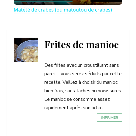
l
Matété de crabes (ou matoutou de crabes)
a
y
Frites de manioc
V
Des frites avec un croustillant sans
i
pareil… vous serez séduits par cette
recette. Veillez à choisir du manioc
bien frais, sans taches ni moisissures.
d
Le manioc se consomme assez
rapidement après son achat.
e
iMPRiMER
o