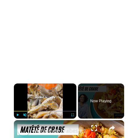
×
Now Playing
×
Play
Unmute
Fullscreen
Matété de crabes (ou matoutou de crabes)