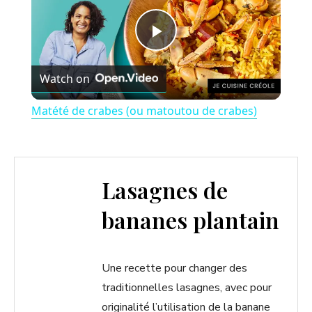
P
Watch on
l
Matété de crabes (ou matoutou de crabes)
a
y
Lasagnes de
bananes plantain
V
i
Une recette pour changer des
traditionnelles lasagnes, avec pour
d
originalité l’utilisation de la banane