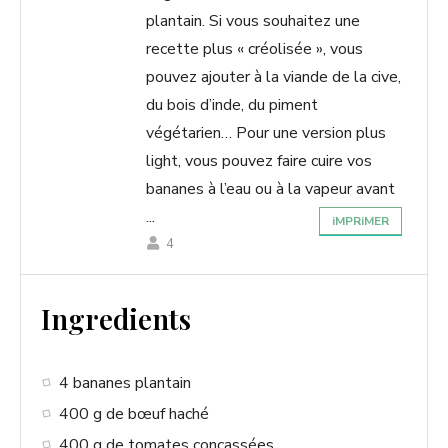
plantain. Si vous souhaitez une
e
recette plus « créolisée », vous
pouvez ajouter à la viande de la cive,
o
du bois d’inde, du piment
végétarien… Pour une version plus
light, vous pouvez faire cuire vos
bananes à l’eau ou à la vapeur avant
...
iMPRiMER
4
Ingredients
4 bananes plantain
400 g de bœuf haché
400 g de tomates concassées