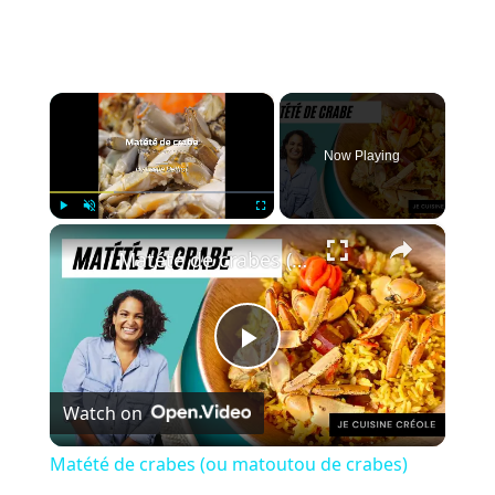
×
Now Playing
×
Play
Unmute
Fullscreen
Matété de crabes (ou matoutou de crabes)
P
Watch on
l
Matété de crabes (ou matoutou de crabes)