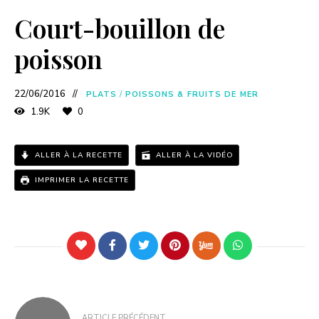
a
Court-bouillon de
y
poisson
V
22/06/2016
PLATS
/
POISSONS & FRUITS DE MER
1.9K
0
i
ALLER À LA RECETTE
ALLER À LA VIDÉO
d
IMPRIMER LA RECETTE
e
o
ARTICLE PRÉCÉDENT