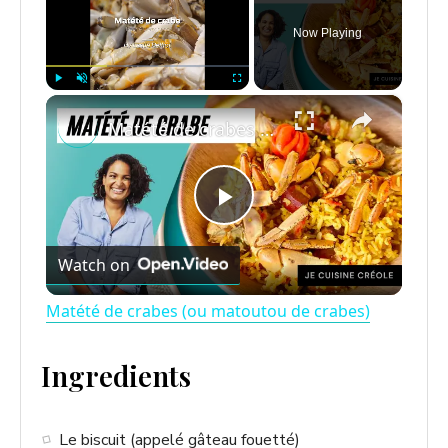
Now Playing
×
Play
Unmute
Fullscreen
Matété de crabes (ou matoutou de crabes)
P
Watch on
l
Matété de crabes (ou matoutou de crabes)
a
Ingredients
y
Le biscuit (appelé gâteau fouetté)