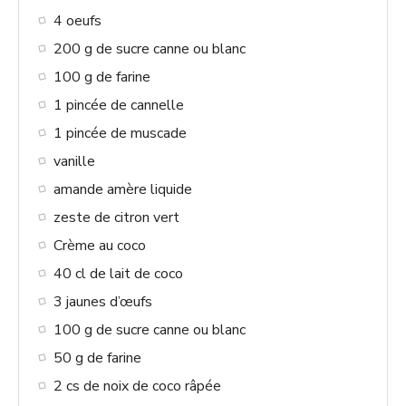
V
4 oeufs
200 g de sucre canne ou blanc
i
100 g de farine
1 pincée de cannelle
d
1 pincée de muscade
vanille
e
amande amère liquide
zeste de citron vert
o
Crème au coco
40 cl de lait de coco
3 jaunes d’œufs
100 g de sucre canne ou blanc
50 g de farine
2 cs de noix de coco râpée