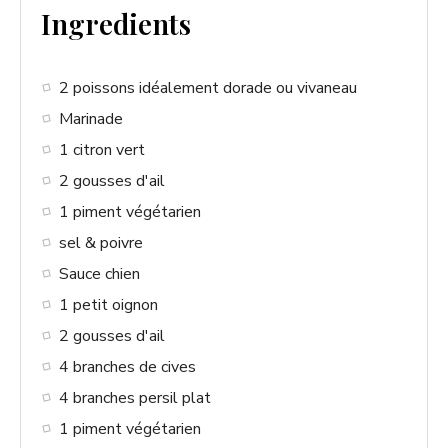
Ingredients
y
2 poissons idéalement dorade ou vivaneau
V
Marinade
1 citron vert
i
2 gousses d'ail
1 piment végétarien
d
sel & poivre
Sauce chien
e
1 petit oignon
2 gousses d'ail
o
4 branches de cives
4 branches persil plat
1 piment végétarien