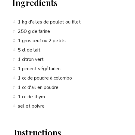
Ingredients
y
1 kg d'ailes de poulet ou filet
V
250 g de farine
1 gros œuf ou 2 petits
i
5 cl de lait
1 citron vert
d
1 piment végétarien
1 cc de poudre à colombo
e
1 cc d'ail en poudre
1 cc de thym
o
sel et poivre
Instructions