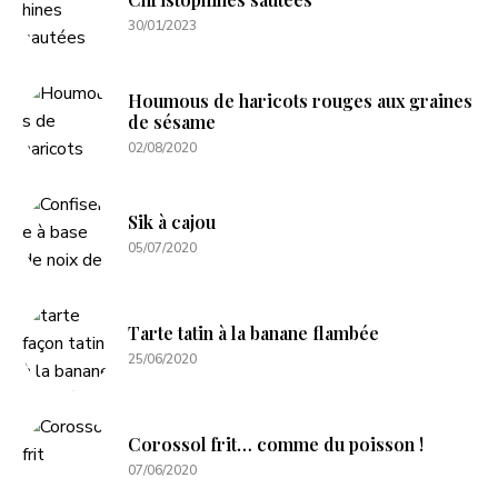
30/01/2023
Houmous de haricots rouges aux graines
de sésame
02/08/2020
Sik à cajou
05/07/2020
Tarte tatin à la banane flambée
25/06/2020
Corossol frit… comme du poisson !
07/06/2020