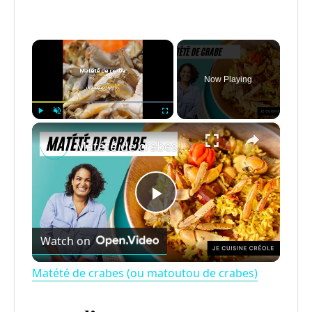
×
Now Playing
×
Play
Unmute
Fullscreen
Matété de crabes (ou matoutou de crabes)
P
Watch on
l
Matété de crabes (ou matoutou de crabes)
a