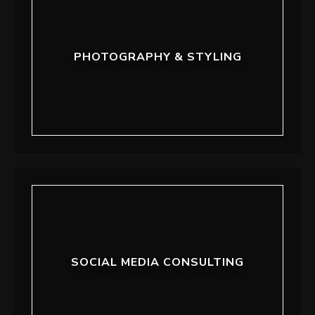
i
d
PHOTOGRAPHY & STYLING
e
o
SOCIAL MEDIA CONSULTING